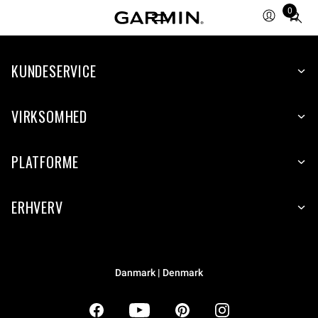
0
Total
items
in
KUNDESERVICE
cart:
0
VIRKSOMHED
PLATFORME
ERHVERV
Danmark | Denmark