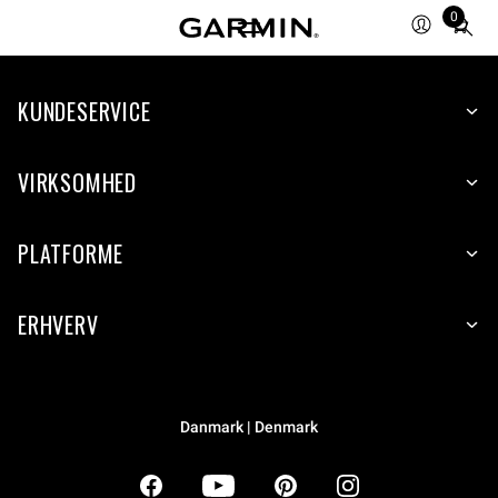
0
Total
items
in
KUNDESERVICE
cart:
0
VIRKSOMHED
PLATFORME
ERHVERV
Danmark | Denmark