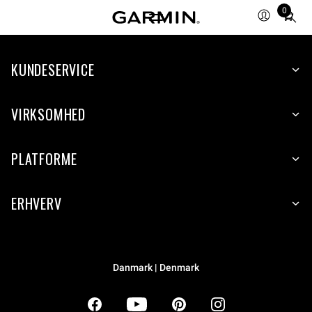
0
Total
items
in
KUNDESERVICE
cart:
0
VIRKSOMHED
PLATFORME
ERHVERV
Danmark | Denmark