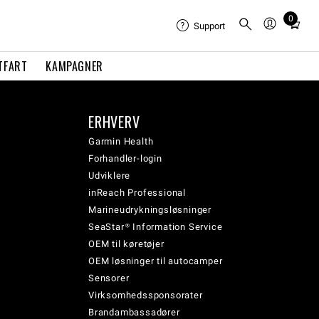
0
Total
Support
items
in
TFART
KAMPAGNER
cart:
0
ERHVERV
Garmin Health
Forhandler-login
Udviklere
inReach Professional
Marineudrykningsløsninger
SeaStar® Information Service
OEM til køretøjer
OEM løsninger til autocamper
Sensorer
Virksomhedssponsorater
Brandambassadører