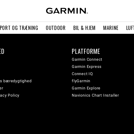
PORT OG TRÆNING
OUTDOOR
BIL & HJEM
MARINE
LUF
ED
PLATFORME
Garmin Connect
Garmin Express
Connect IQ
s bæredygtighed
flyGarmin
er
Garmin Explore
acy Policy
Navionics Chart Installer