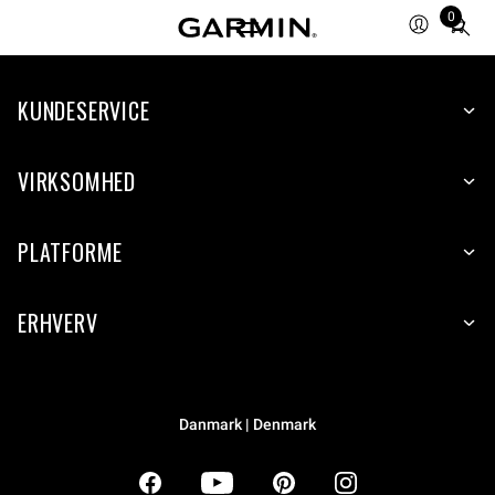
0
Total
items
in
KUNDESERVICE
cart:
0
VIRKSOMHED
PLATFORME
ERHVERV
Danmark | Denmark