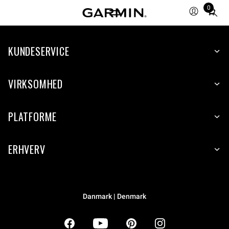
0
Total
items
in
KUNDESERVICE
cart:
0
VIRKSOMHED
PLATFORME
ERHVERV
Danmark | Denmark