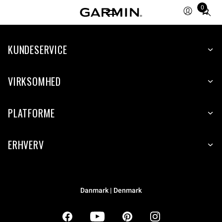
0
Total
items
in
KUNDESERVICE
cart:
0
VIRKSOMHED
PLATFORME
ERHVERV
Danmark | Denmark