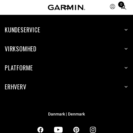
0
Total
items
in
KUNDESERVICE
cart:
0
VIRKSOMHED
PLATFORME
ERHVERV
Danmark | Denmark