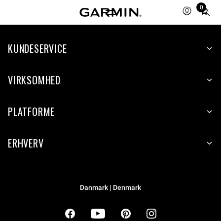
0
Total
items
in
cart:
KUNDESERVICE
0
VIRKSOMHED
PLATFORME
ERHVERV
Danmark | Denmark