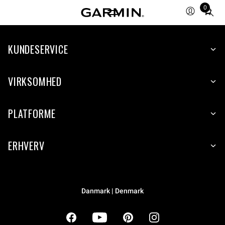
0
Total
items
in
cart:
KUNDESERVICE
0
VIRKSOMHED
PLATFORME
ERHVERV
Danmark | Denmark