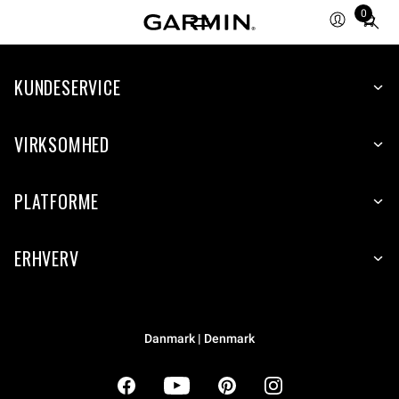
0
Total
items
in
cart:
KUNDESERVICE
0
VIRKSOMHED
PLATFORME
ERHVERV
Danmark | Denmark