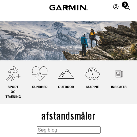
0
Total
items
in
cart:
0
SPORT
SUNDHED
OUTDOOR
MARINE
INSIGHTS
OG
TRÆNING
afstandsmåler