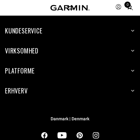
0
Total
items
in
cart:
KUNDESERVICE
0
VIRKSOMHED
PLATFORME
ERHVERV
Danmark | Denmark