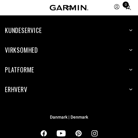
0
Total
items
in
cart:
KUNDESERVICE
0
VIRKSOMHED
PLATFORME
ERHVERV
Danmark | Denmark