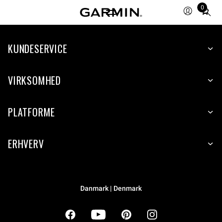
0
Total
items
in
cart:
KUNDESERVICE
0
VIRKSOMHED
PLATFORME
ERHVERV
Danmark | Denmark