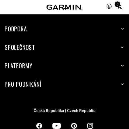
0
Total
items
in
PODPORA
cart:
0
SPOLEČNOST
PLATFORMY
PRO PODNIKÁNÍ
Česká Republika | Czech Republic