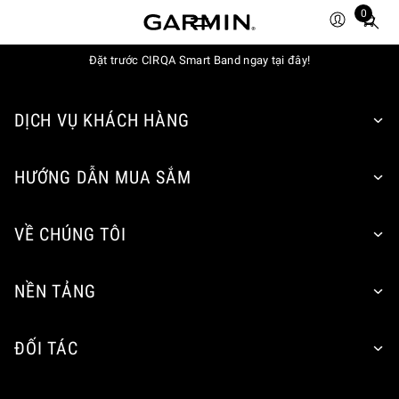
0
Total
items
Đặt trước CIRQA Smart Band ngay tại đây!
in
cart:
0
DỊCH VỤ KHÁCH HÀNG
HƯỚNG DẪN MUA SẮM
VỀ CHÚNG TÔI
NỀN TẢNG
ĐỐI TÁC