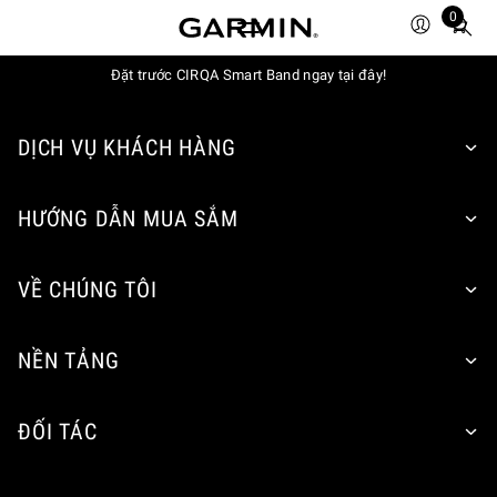
0
Total
items
in
Đặt trước CIRQA Smart Band ngay tại đây!
cart:
0
DỊCH VỤ KHÁCH HÀNG
HƯỚNG DẪN MUA SẮM
VỀ CHÚNG TÔI
NỀN TẢNG
ĐỐI TÁC