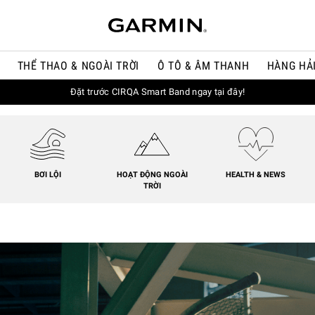
THỂ THAO & NGOÀI TRỜI
Ô TÔ & ÂM THANH
HÀNG HẢ
Đặt trước CIRQA Smart Band ngay tại đây!
BƠI LỘI
HOẠT ĐỘNG NGOÀI
HEALTH & NEWS
TRỜI