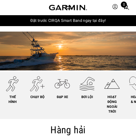
0
Total
items
in
Đặt trước CIRQA Smart Band ngay tại đây!
cart:
0
THỂ
CHẠY BỘ
ĐẠP XE
BƠI LỘI
HOẠT
HE
HÌNH
ĐỘNG
& 
NGOÀI
TRỜI
Hàng hải