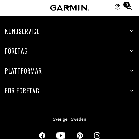
0
Total
items
in
KUNDSERVICE
cart:
0
FÖRETAG
PLATTFORMAR
FÖR FÖRETAG
Sverige | Sweden