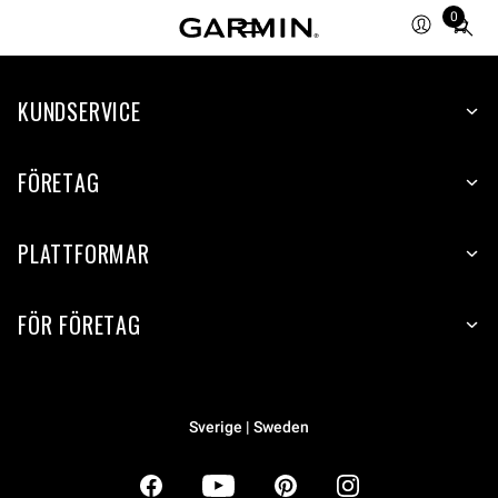
0
Total
items
in
KUNDSERVICE
cart:
0
FÖRETAG
PLATTFORMAR
FÖR FÖRETAG
Sverige | Sweden