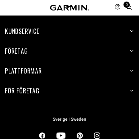
0
Total
items
in
KUNDSERVICE
cart:
0
FÖRETAG
PLATTFORMAR
FÖR FÖRETAG
Sverige | Sweden