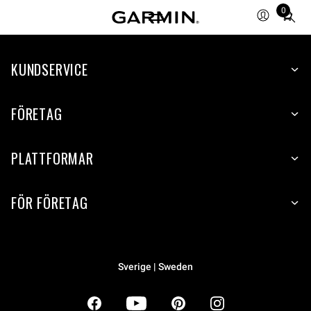
0
Total
items
in
KUNDSERVICE
cart:
0
FÖRETAG
PLATTFORMAR
FÖR FÖRETAG
Sverige | Sweden