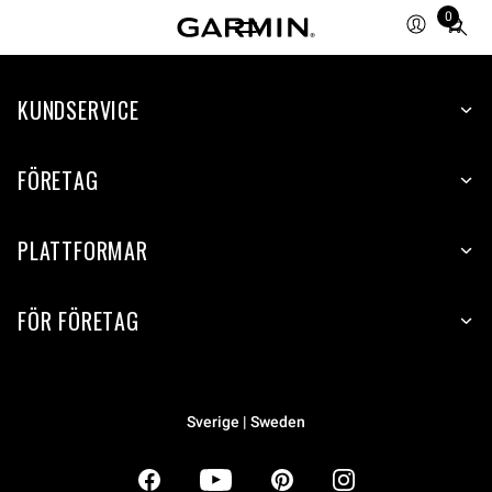
0
Total
items
in
KUNDSERVICE
cart:
0
FÖRETAG
PLATTFORMAR
FÖR FÖRETAG
Sverige | Sweden