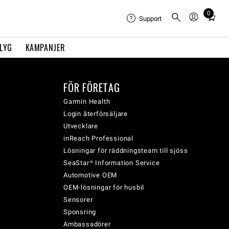
0
Total
Support
items
in
FLYG
KAMPANJER
cart:
0
FÖR FÖRETAG
Garmin Health
Login återförsäljare
Utvecklare
inReach Professional
Lösningar för räddningsteam till sjöss
SeaStar® Information Service
Automotive OEM
OEM-lösningar för husbil
Sensorer
Sponsring
Ambassadörer