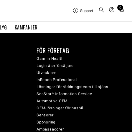
0
Total
Support
items
in
FLYG
KAMPANJER
cart:
0
FÖR FÖRETAG
Garmin Health
Login återförsäljare
Utvecklare
inReach Professional
Lösningar för räddningsteam till sjöss
SeaStar® Information Service
Automotive OEM
OEM-lösningar för husbil
Sensorer
Sponsring
Ambassadörer