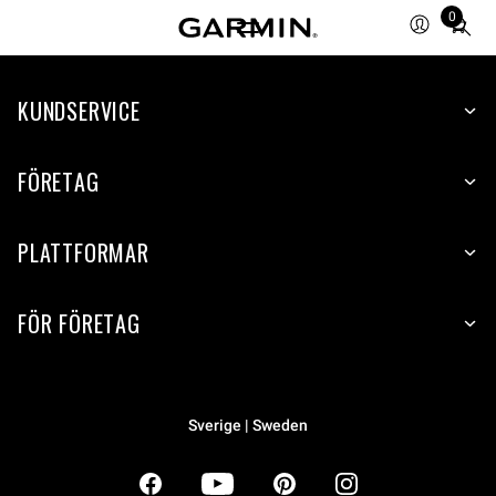
0
Total
items
in
KUNDSERVICE
cart:
0
FÖRETAG
PLATTFORMAR
FÖR FÖRETAG
Sverige | Sweden