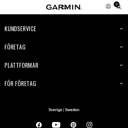
0
Total
items
in
KUNDSERVICE
cart:
0
FÖRETAG
PLATTFORMAR
FÖR FÖRETAG
Sverige | Sweden