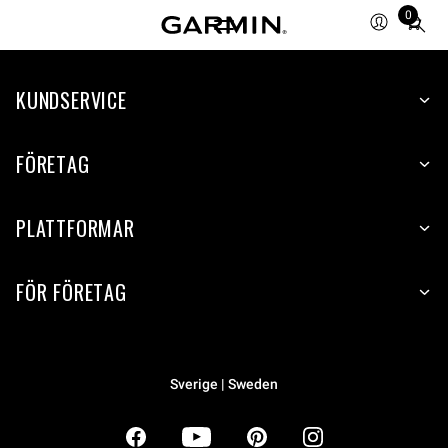
0
Total
items
in
KUNDSERVICE
cart:
0
FÖRETAG
PLATTFORMAR
FÖR FÖRETAG
Sverige | Sweden