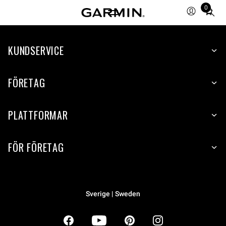
0
Total
items
in
KUNDSERVICE
cart:
0
FÖRETAG
PLATTFORMAR
FÖR FÖRETAG
Sverige | Sweden