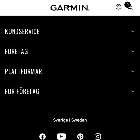
0
Total
items
in
KUNDSERVICE
cart:
0
FÖRETAG
PLATTFORMAR
FÖR FÖRETAG
Sverige | Sweden