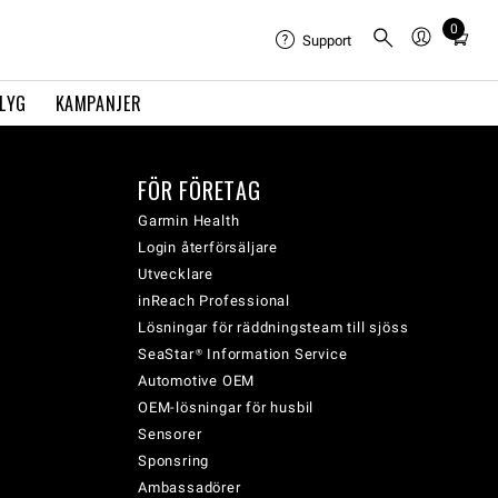
0
Total
Support
items
in
FLYG
KAMPANJER
cart:
0
FÖR FÖRETAG
Garmin Health
Login återförsäljare
Utvecklare
inReach Professional
Lösningar för räddningsteam till sjöss
SeaStar® Information Service
Automotive OEM
OEM-lösningar för husbil
Sensorer
Sponsring
Ambassadörer