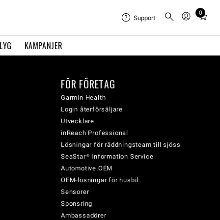
0
Total
Support
items
in
FLYG
KAMPANJER
cart:
0
FÖR FÖRETAG
Garmin Health
Login återförsäljare
Utvecklare
inReach Professional
Lösningar för räddningsteam till sjöss
SeaStar® Information Service
Automotive OEM
OEM-lösningar för husbil
Sensorer
Sponsring
Ambassadörer