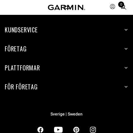
0
Total
items
in
KUNDSERVICE
cart:
0
FÖRETAG
PLATTFORMAR
FÖR FÖRETAG
Sverige | Sweden