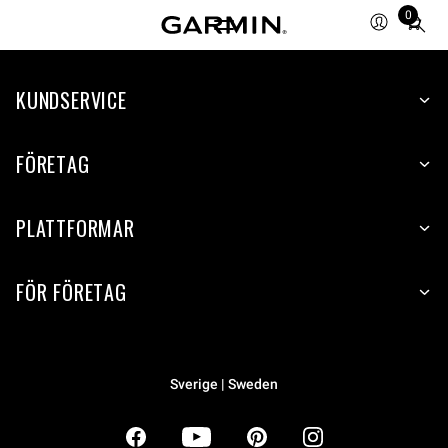
0
Total
items
in
KUNDSERVICE
cart:
0
FÖRETAG
PLATTFORMAR
FÖR FÖRETAG
Sverige | Sweden