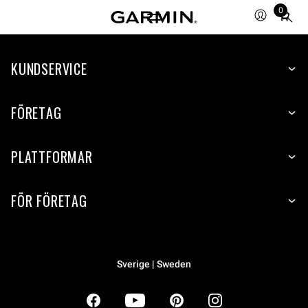
0
Total
items
in
KUNDSERVICE
cart:
0
FÖRETAG
PLATTFORMAR
FÖR FÖRETAG
Sverige | Sweden