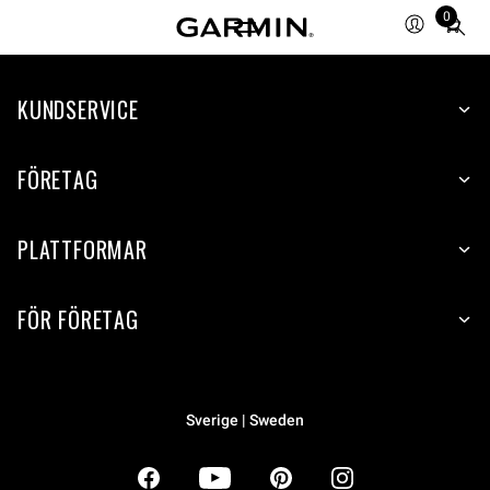
0
Total
items
in
KUNDSERVICE
cart:
0
FÖRETAG
PLATTFORMAR
FÖR FÖRETAG
Sverige | Sweden