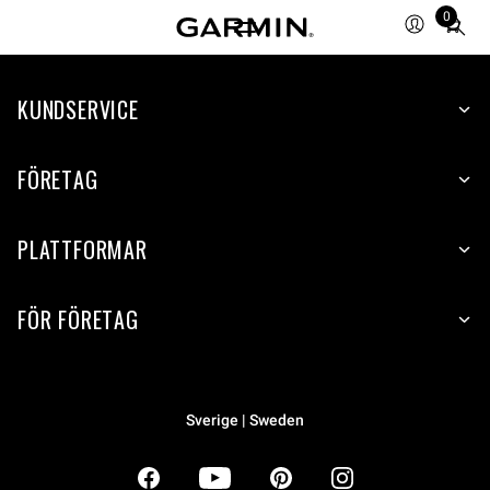
0
Total
items
in
KUNDSERVICE
cart:
0
FÖRETAG
PLATTFORMAR
FÖR FÖRETAG
Sverige | Sweden