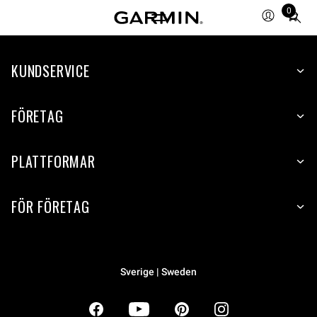
0
Total
items
in
KUNDSERVICE
cart:
0
FÖRETAG
PLATTFORMAR
FÖR FÖRETAG
Sverige | Sweden