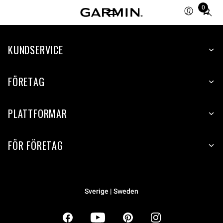
0
Total
items
in
KUNDSERVICE
cart:
0
FÖRETAG
PLATTFORMAR
FÖR FÖRETAG
Sverige | Sweden