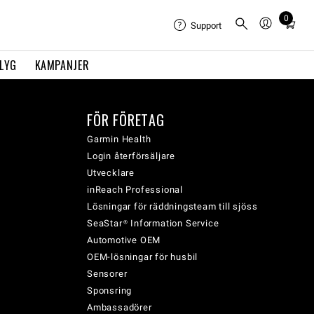
0
Total
Support
items
in
FLYG
KAMPANJER
cart:
0
FÖR FÖRETAG
Garmin Health
Login återförsäljare
Utvecklare
inReach Professional
Lösningar för räddningsteam till sjöss
SeaStar® Information Service
Automotive OEM
OEM-lösningar för husbil
Sensorer
Sponsring
Ambassadörer