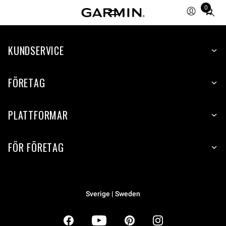
0
Total
items
in
KUNDSERVICE
cart:
0
FÖRETAG
PLATTFORMAR
FÖR FÖRETAG
Sverige | Sweden