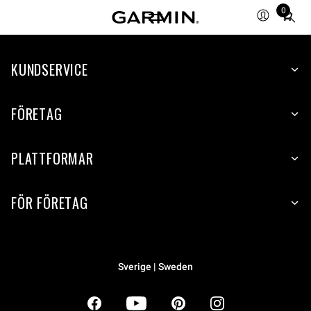
0
Total
items
in
KUNDSERVICE
cart:
0
FÖRETAG
PLATTFORMAR
FÖR FÖRETAG
Sverige | Sweden