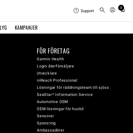
0
Total
Support
items
in
FLYG
KAMPANJER
cart:
0
FÖR FÖRETAG
Garmin Health
Login återförsäljare
Utvecklare
inReach Professional
Lösningar för räddningsteam till sjöss
SeaStar® Information Service
Automotive OEM
OEM-lösningar för husbil
Sensorer
Sponsring
Ambassadörer