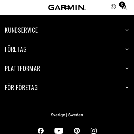
0
Total
items
in
KUNDSERVICE
cart:
0
FÖRETAG
PLATTFORMAR
FÖR FÖRETAG
Sverige | Sweden