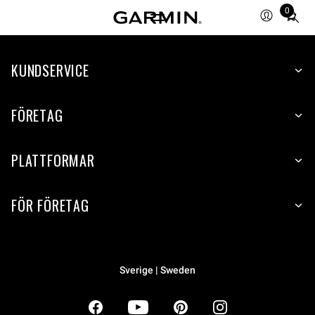
0
Total
items
in
KUNDSERVICE
cart:
0
FÖRETAG
PLATTFORMAR
FÖR FÖRETAG
Sverige | Sweden