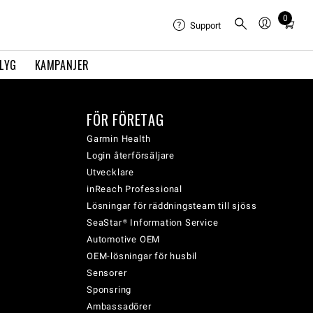
0
Total
Support
items
in
FLYG
KAMPANJER
cart:
0
FÖR FÖRETAG
Garmin Health
Login återförsäljare
Utvecklare
inReach Professional
Lösningar för räddningsteam till sjöss
SeaStar® Information Service
Automotive OEM
OEM-lösningar för husbil
Sensorer
Sponsring
Ambassadörer