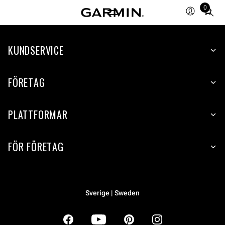
0
Total
items
in
KUNDSERVICE
cart:
0
FÖRETAG
PLATTFORMAR
FÖR FÖRETAG
Sverige | Sweden