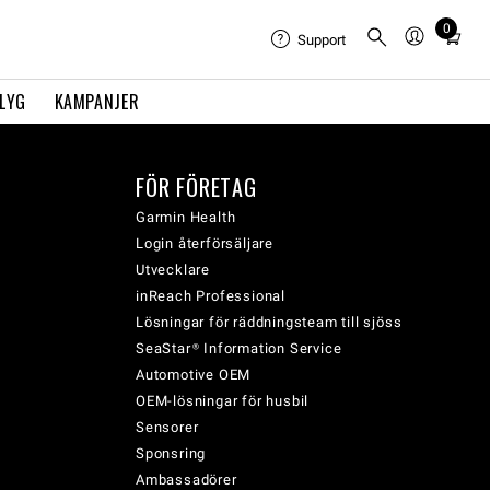
0
Total
Support
items
in
FLYG
KAMPANJER
cart:
0
FÖR FÖRETAG
Garmin Health
Login återförsäljare
Utvecklare
inReach Professional
Lösningar för räddningsteam till sjöss
SeaStar® Information Service
Automotive OEM
OEM-lösningar för husbil
Sensorer
Sponsring
Ambassadörer